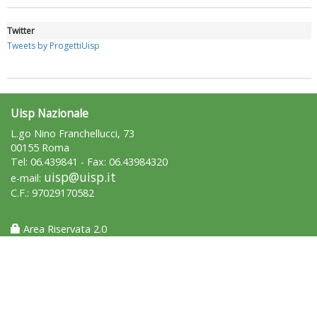
Twitter
Tweets by ProgettiUisp
Uisp Nazionale
L.go Nino Franchellucci, 73
00155 Roma
Tel: 06.439841 - Fax: 06.43984320
Tiziano Pesce a Radio InBlu2000 traccia il bilancio della stagione
uisp@uisp.it
e-mail:
C.F.: 97029170582
Area Riservata 2.0