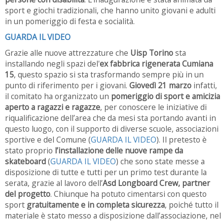
sport e giochi tradizionali, che hanno unito giovani e adulti
in un pomeriggio di festa e socialità.
GUARDA IL VIDEO
Grazie alle nuove attrezzature che
Uisp Torino
sta
installando negli spazi
del'
ex fabbrica rigenerata Cumiana
15
, questo spazio si sta trasformando sempre più in un
punto di riferimento per i giovani.
Giovedì 21 marzo
infatti,
il comitato ha organizzato un
pomeriggio di sport e amicizia
aperto a ragazzi e ragazze
, per conoscere le iniziative di
riqualificazione dell’area che da mesi sta portando avanti in
questo luogo, con il supporto di diverse scuole, associazioni
sportive e del Comune (
GUARDA IL VIDEO
). Il pretesto è
stato proprio
l’installazione delle nuove rampe da
skateboard
(
GUARDA IL VIDEO
) che sono state messe a
disposizione di tutte e tutti per un primo test durante la
serata, grazie al lavoro dell’
Asd Longboard Crew, partner
del progetto
. Chiunque ha potuto cimentarsi con questo
sport
gratuitamente e in completa sicurezza
, poiché tutto il
materiale è stato messo a disposizione dall’associazione, nel