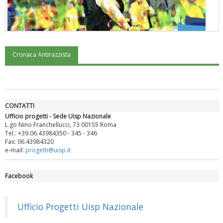
Cronaca Antirazzista
"Superare gli ostacoli": la relazione di Tiziano Pesce al CN Uisp
CONTATTI
Ufficio progetti - Sede Uisp Nazionale
L.go Nino Franchellucci, 73 00155 Roma
Tel.: +39.06.43984350 - 345 - 346
Fax: 06.43984320
e-mail:
progetti@uisp.it
Facebook
Luglio 2026: "Pensando con i piedi, si possono fare le
rivoluzioni"
Ufficio Progetti Uisp Nazionale