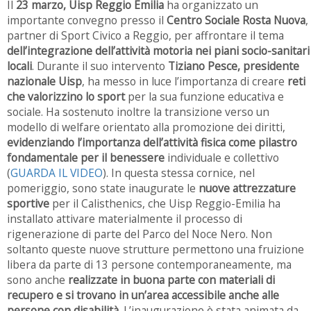
Il
23 marzo, Uisp Reggio Emilia
ha organizzato un
importante convegno presso il
Centro Sociale Rosta Nuova
,
partner di Sport Civico a Reggio, per affrontare il tema
dell’integrazione dell’attività motoria nei piani socio-sanitari
locali
. Durante il suo intervento
Tiziano Pesce, presidente
nazionale Uisp
, ha messo in luce l’importanza di creare
reti
che valorizzino lo sport
per la sua funzione educativa e
sociale. Ha sostenuto inoltre la transizione verso un
modello di welfare orientato alla promozione dei diritti,
evidenziando l’importanza dell’attività fisica come pilastro
fondamentale per il benessere
individuale e collettivo
(
GUARDA IL VIDEO
). In questa stessa cornice, nel
pomeriggio, sono state inaugurate le
nuove attrezzature
sportive
per il Calisthenics, che Uisp Reggio-Emilia ha
installato attivare materialmente il processo di
rigenerazione di parte del Parco del Noce Nero. Non
soltanto queste nuove strutture permettono una fruizione
libera da parte di 13 persone contemporaneamente, ma
sono anche
realizzate in buona parte con materiali di
recupero e si trovano in un’area accessibile anche alle
persone con disabilità
. L’inaugurazione è stata animata da