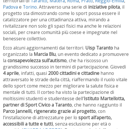
territoriali di
Taranto
,
Matera
,
Roma
,
Prato
,
Reggio-Emilia
,
Padova
e
Torino
. Attraverso una serie di
iniziative pilota
, il
progetto sta dimostrando come lo sport possa essere il
catalizzatore per una cittadinanza attiva, mirando a
rivitalizzare non solo gli spazi fisici ma anche le relazioni
sociali, per creare comunità più coese e impegnate nel
benessere collettivo.
Ecco alcuni aggiornamenti dai territori.
Uisp Taranto
ha
organizzato la
Marcia Blu
, un evento dedicato a promuovere
la
consapevolezza sull’autismo
, che ha riscosso un
grandissimo successo in termini di partecipazione. Giovedì
4 aprile
, infatti, quasi
2000 cittadini e cittadine
hanno
attraversato le strade della città, riaffermando il ruolo vitale
dello sport come mezzo per migliorare la salute fisica e
mentale di tutti. Il corteo ha visto la partecipazione di
moltissimi studenti e studentesse dell’
Istituto Martellotta,
partner di Sport Civico a Taranto
, che hanno raggiunto il
Parco Jannelli, rigenerato grazie al progetto
, con
l’installazione di attrezzature per lo
sport all’aperto,
accessibili a tutte e tutti
, senza esclusione per età o