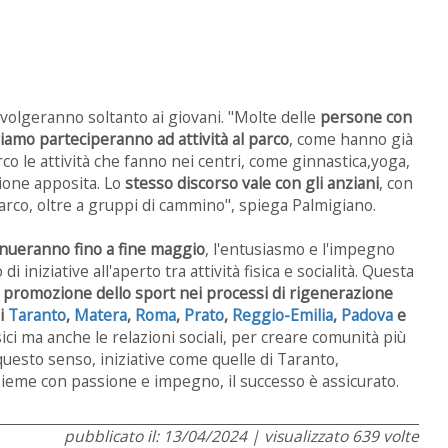
rivolgeranno soltanto ai giovani. "Molte delle
persone con
oriamo parteciperanno ad attività al parco
, come hanno già
rco le attività che fanno nei centri, come ginnastica,yoga,
zione apposita. Lo
stesso discorso vale con gli anziani
, con
parco, oltre a gruppi di cammino", spiega Palmigiano.
tinueranno fino a fine maggio
, l'entusiasmo e l'impegno
 iniziative all'aperto tra attività fisica e socialità. Questa
a
promozione dello sport nei processi di rigenerazione
di
Taranto
,
Matera
,
Roma
,
Prato
,
Reggio-Emilia
,
Padova
e
isici ma anche le relazioni sociali, per creare comunità più
uesto senso, iniziative come quelle di Taranto,
ieme con passione e impegno, il successo è assicurato.
pubblicato il: 13/04/2024 | visualizzato 639 volte