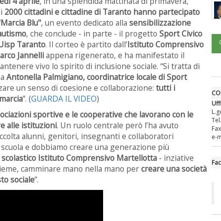
edì 4 aprile
, in una splendida mattinata di primavera,
si
2000 cittadini e cittadine di Taranto hanno partecipato
 "Marcia Blu"
, un evento dedicato alla
sensibilizzazione
'autismo
, che conclude - in parte - il progetto
Sport Civico
'Uisp Taranto
. Il corteo è partito dall’
Istituto Comprensivo
arco Jannelli
appena rigenerato, e ha manifestato il
enere vivo lo spirito di inclusione sociale. “Si tratta di
sa
Antonella Palmigiano, coordinatrice locale di Sport
zare un senso di coesione e collaborazione:
tutti i
CO
 marcia
”. (
GUARDA IL VIDEO
)
Uff
L.g
ociazioni sportive e le cooperative che lavorano con le
Tel
e alle istituzioni
. Un ruolo centrale però l’ha avuto
Fax
accolta alunni, genitori, insegnanti e collaboratori
e-m
a scuola e dobbiamo creare una generazione più
e scolastico Istituto Comprensivo Martellotta
- inziative
Fa
nsieme, camminare mano nella mano per
creare una società
to sociale
”.