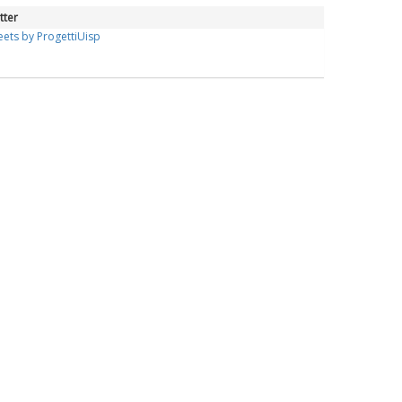
tter
ets by ProgettiUisp