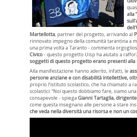
Giov
qua
alla
sull
dell
Martellotta
, partner del progetto, arrivando al
P
rinnovato impegno della comunità tarantina a mant
una prima volta a Taranto - commenta orgoglio
Civico
- questo progetto Uisp ha aiutato a raffor
soggetti di questo progetto erano presenti alla
Alla manifestazione hanno aderito, infatti, le
ass
persone anziane e con disabilità intellettive, oltr
proprio l’istituto scolastico, che ha chiamato a r
scolastici: “Noi questo dobbiamo fare, siamo un
consapevole - spiega
Gianni Tartaglia, dirigent
come questa insegnano alle persone a stare i
che veda nella diversità una risorsa e non un cos