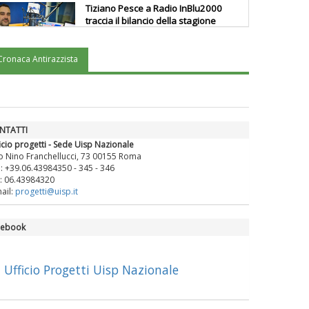
Tiziano Pesce a Radio InBlu2000
traccia il bilancio della stagione
Cronaca Antirazzista
Ddl Lobby, Uisp: “Il Parlamento
valorizzi le nostre specificità"
La formazione Uisp rallenta ma
NTATTI
prosegue anche in estate
icio progetti - Sede Uisp Nazionale
o Nino Franchellucci, 73 00155 Roma
.: +39.06.43984350 - 345 - 346
: 06.43984320
Tiziano Pesce nel Cda di
ail:
progetti@uisp.it
Fondazione Terzjus: prima riunione
a Roma
cebook
Ufficio Progetti Uisp Nazionale