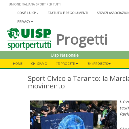
UNIONE ITALIANA SPORT PER TUTTI
COS'È L'UISP
STATUTO E REGOLAMENTI
SERVIZI ASSOCIAZIO
PRIVACY
Progetti
Uisp Nazionale
HOME
CHI SIAMO
(IT) PROGETTI
(EN) PROJECTS
Sport Civico a Taranto: la Marc
movimento
L'ev
test
Parl