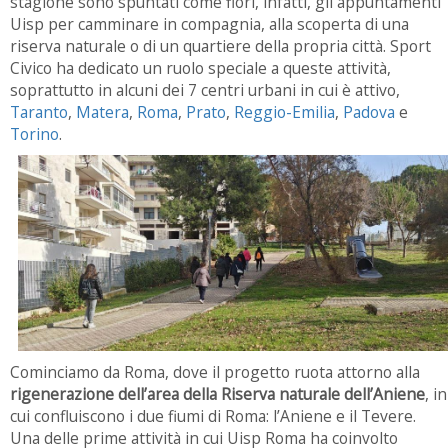
stagione sono spuntati come fiori, infatti, gli appuntamenti
Uisp per camminare in compagnia, alla scoperta di una
riserva naturale o di un quartiere della propria città. Sport
Civico ha dedicato un ruolo speciale a queste attività,
soprattutto in alcuni dei 7 centri urbani in cui è attivo,
Taranto
,
Matera
,
Roma
,
Prato
,
Reggio-Emilia
,
Padova
e
Torino
.
Cominciamo da Roma, dove il progetto ruota attorno alla
rigenerazione dell’area della Riserva naturale dell’Aniene
, in
cui confluiscono i due fiumi di Roma: l’Aniene e il Tevere.
Una delle prime attività in cui Uisp Roma ha coinvolto