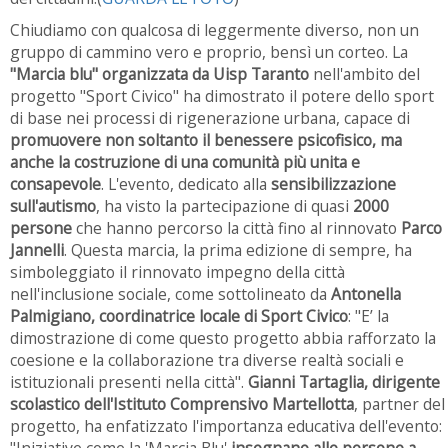
Chiudiamo con qualcosa di leggermente diverso, non un
gruppo di cammino vero e proprio, bensì un corteo. La
"Marcia blu" organizzata da Uisp Taranto
nell'ambito del
progetto "Sport Civico" ha dimostrato il potere dello sport
di base nei processi di rigenerazione urbana, capace di
promuovere non soltanto il benessere psicofisico, ma
anche la costruzione di una comunità più unita e
consapevole
. L'evento, dedicato alla
sensibilizzazione
sull'autismo
, ha visto la partecipazione di quasi
2000
persone
che hanno percorso la città fino al rinnovato
Parco
Jannelli
. Questa marcia, la prima edizione di sempre, ha
simboleggiato il rinnovato impegno della città
nell'inclusione sociale, come sottolineato da
Antonella
Palmigiano, coordinatrice locale di Sport Civico
: "E’ la
dimostrazione di come questo progetto abbia rafforzato la
coesione e la collaborazione tra diverse realtà sociali e
istituzionali presenti nella città".
Gianni Tartaglia, dirigente
scolastico dell'Istituto Comprensivo Martellotta
, partner del
progetto, ha enfatizzato l'importanza educativa dell'evento:
"Iniziative come la 'Marcia Blu'
insegnano alle persone a