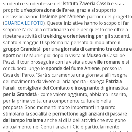
studenti e studentesse dell’
Istituto Zaveria Cassia
è stata
proprio
un’esplorazione
dell'area, grazie al supporto
dell’associazione
Insieme per l’Aniene
, partner del progetto
(
GUARDA LE FOTO
). Queste iniziative hanno lo scopo di far
scoprire l’area alla cittadinanza ed è per questo che oltre a
ripetere attività di
trekking e orienteering
per gli studenti,
sabato 4 maggio Uisp Roma ha pensato di mobilitare il
g
ruppo Grandetà, per una giornata
di cammino tra cultura e
sport
nel IV Municipio
:
dopo la visita al
Museo
di Casal dè
Pazzi, il tour proseguirà con la visita a due
ville roman
e e si
concluderà lungo le
sponde del fiume Aniene
, presso la
Casa del Parco. “Sarà sicuramente una giornata all'insegna
del movimento da vivere all'aria aperta - spiega
Patrizia
Fanali, consigliera del Comitato e insegnante di ginnastica
per la Grandetà
-
come valore aggiunto, abbiamo inserito,
per la prima volta, una componente culturale nella
proposta.
Sono momenti molto importanti in quanto
stimolano la socialità e permettono agli anziani di passare
del tempo insieme
anche al di là dell'attività che svolgono
abitualmente nei Centri anziani. Ciò è particolarmente