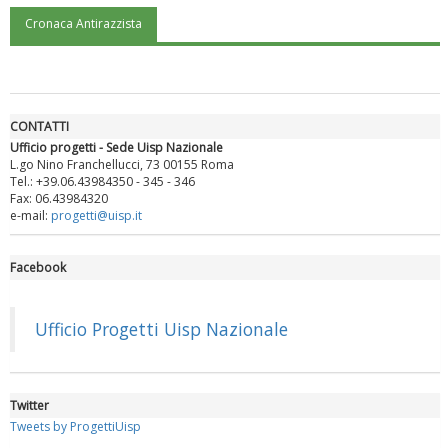
Cronaca Antirazzista
"Superare gli ostacoli": la relazione di Tiziano Pesce al CN Uisp
CONTATTI
Ufficio progetti - Sede Uisp Nazionale
L.go Nino Franchellucci, 73 00155 Roma
Tel.: +39.06.43984350 - 345 - 346
Fax: 06.43984320
e-mail:
progetti@uisp.it
Facebook
Luglio 2026: "Pensando con i piedi, si possono fare le
rivoluzioni"
Ufficio Progetti Uisp Nazionale
Twitter
Tweets by ProgettiUisp