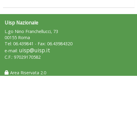
Uisp Nazionale
L.go Nino Franchellucci, 73
00155 Roma
Tel: 06.439841 - Fax: 06.43984320
Tiziano Pesce a Radio InBlu2000 traccia il bilancio della stagione
uisp@uisp.it
e-mail:
C.F.: 97029170582
Area Riservata 2.0
Ddl Lobby, Uisp: “Il Parlamento valorizzi le nostre specificità"