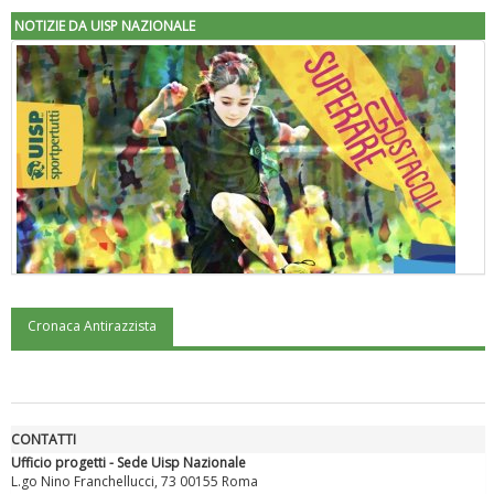
NOTIZIE DA UISP NAZIONALE
Cronaca Antirazzista
"Superare gli ostacoli": la relazione di Tiziano Pesce al CN Uisp
CONTATTI
Ufficio progetti - Sede Uisp Nazionale
L.go Nino Franchellucci, 73 00155 Roma