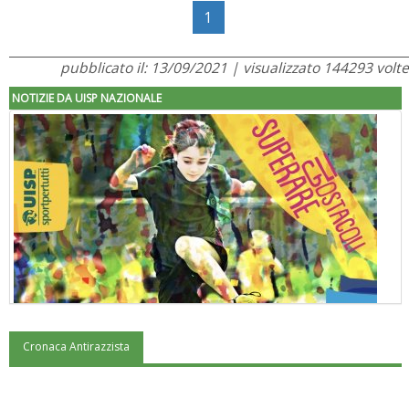
1
pubblicato il: 13/09/2021 | visualizzato 144293 volte
NOTIZIE DA UISP NAZIONALE
Cronaca Antirazzista
"Superare gli ostacoli": la relazione di Tiziano Pesce al CN Uisp