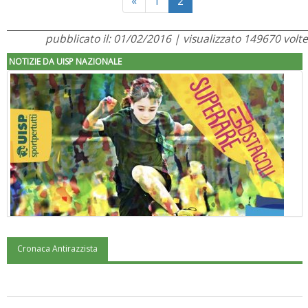
«
1
2
pubblicato il: 01/02/2016 | visualizzato 149670 volte
NOTIZIE DA UISP NAZIONALE
Cronaca Antirazzista
"Superare gli ostacoli": la relazione di Tiziano Pesce al CN Uisp